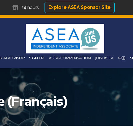
Explore ASEA Sponsor Site
24 hours
 AI ADVISOR
SIGN UP
ASEA-COMPENSATION
JOIN ASEA
中国
S
 (Français)