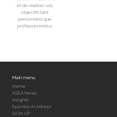
et de réaliser vos
objectifs tant
personnels que
professionnels.s.
Main menu
Home
ASEA News
Insights
Sponsor AI Advisor
SIGN UP