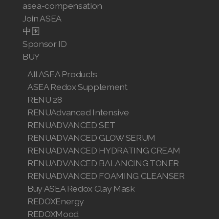
asea-compensation
Join ASEA
中国
Sponsor ID
BUY
All ASEA Products
ASEA Redox Supplement
RENU 28
RENUAdvanced Intensive
RENUADVANCED SET
RENUADVANCED GLOW SERUM
RENUADVANCED HYDRATING CREAM
RENUADVANCED BALANCING TONER
RENUADVANCED FOAMING CLEANSER
Buy ASEA Redox Clay Mask
REDOXEnergy
REDOXMood