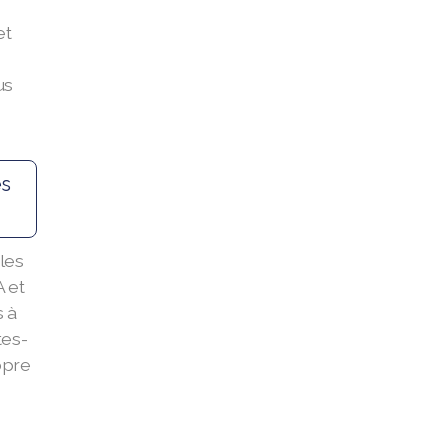
et
us
es
les
 et
 à
tes-
opre