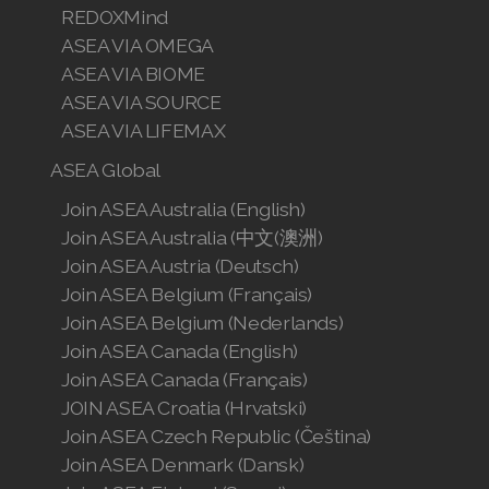
REDOXMind
ASEA VIA OMEGA
ASEA VIA BIOME
ASEA VIA SOURCE
ASEA VIA LIFEMAX
ASEA Global
Join ASEA Australia (English)
Join ASEA Australia (中文(澳洲)
Join ASEA Austria (Deutsch)
Join ASEA Belgium (Français)
Join ASEA Belgium (Nederlands)
Join ASEA Canada (English)
Join ASEA Canada (Français)
JOIN ASEA Croatia (Hrvatski)
Join ASEA Czech Republic (Čeština)
Join ASEA Denmark (Dansk)